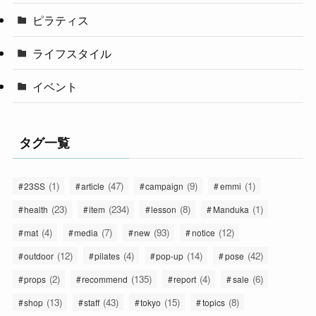
ピラティス
ライフスタイル
イベント
タグ一覧
(1)
(47)
(9)
(1)
23SS
article
campaign
emmi
(23)
(234)
(8)
(1)
health
item
lesson
Manduka
(4)
(7)
(93)
(12)
mat
media
new
notice
(12)
(4)
(14)
(42)
outdoor
pilates
pop-up
pose
(2)
(135)
(4)
(6)
props
recommend
report
sale
(13)
(43)
(15)
(8)
shop
staff
tokyo
topics