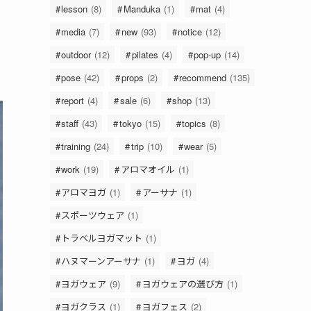
lesson
(8)
Manduka
(1)
mat
(4)
media
(7)
new
(93)
notice
(12)
outdoor
(12)
pilates
(4)
pop-up
(14)
pose
(42)
props
(2)
recommend
(135)
report
(4)
sale
(6)
shop
(13)
staff
(43)
tokyo
(15)
topics
(8)
training
(24)
trip
(10)
wear
(5)
work
(19)
アロマオイル
(1)
アロマヨガ
(1)
アーサナ
(1)
スポーツウェア
(1)
トラベルヨガマット
(1)
ハヌマーンアーサナ
(1)
ヨガ
(4)
ヨガウェア
(9)
ヨガウェアの選び方
(1)
ヨガクラス
(1)
ヨガフェス
(2)