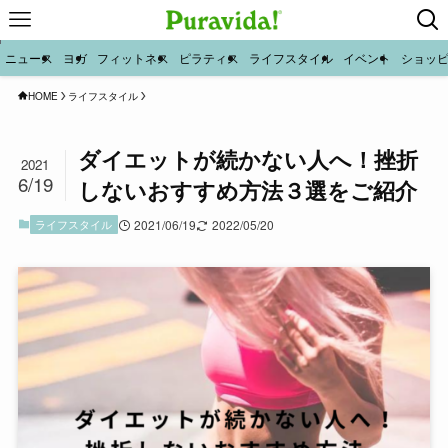
ニュース
ヨガ
フィットネス
ピラティス
ライフスタイル
イベント
ショッ
HOME
ライフスタイル
ダイエットが続かない人へ！挫折
2021
6/19
しないおすすめ方法３選をご紹介
ライフスタイル
2021/06/19
2022/05/20