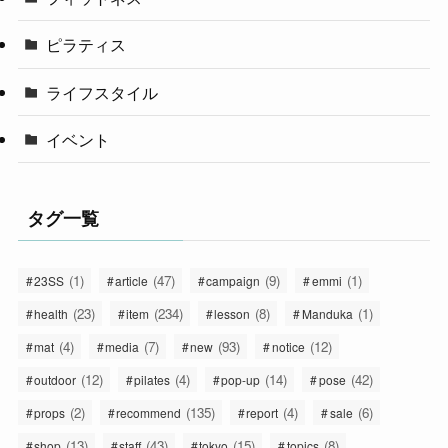
ピラティス
ライフスタイル
イベント
タグ一覧
(1)
(47)
(9)
(1)
23SS
article
campaign
emmi
(23)
(234)
(8)
(1)
health
item
lesson
Manduka
(4)
(7)
(93)
(12)
mat
media
new
notice
(12)
(4)
(14)
(42)
outdoor
pilates
pop-up
pose
(2)
(135)
(4)
(6)
props
recommend
report
sale
(13)
(43)
(15)
(8)
shop
staff
tokyo
topics