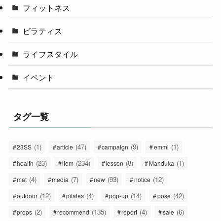
フィットネス
ピラティス
ライフスタイル
イベント
タグ一覧
(1)
(47)
(9)
(1)
23SS
article
campaign
emmi
(23)
(234)
(8)
(1)
health
item
lesson
Manduka
(4)
(7)
(93)
(12)
mat
media
new
notice
(12)
(4)
(14)
(42)
outdoor
pilates
pop-up
pose
(2)
(135)
(4)
(6)
props
recommend
report
sale