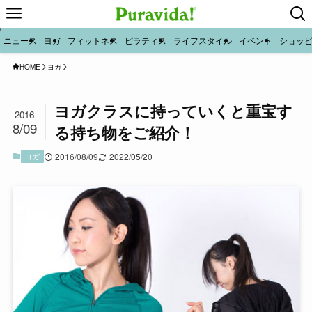
ニュース
ヨガ
フィットネス
ピラティス
ライフスタイル
イベント
ショッ
HOME
ヨガ
ヨガクラスに持っていくと重宝す
2016
8/09
る持ち物をご紹介！
ヨガ
2016/08/09
2022/05/20