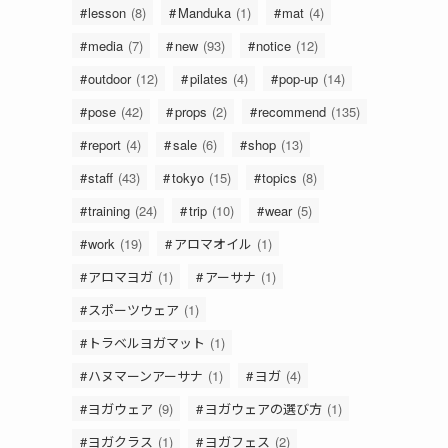
lesson
(8)
Manduka
(1)
mat
(4)
media
(7)
new
(93)
notice
(12)
outdoor
(12)
pilates
(4)
pop-up
(14)
pose
(42)
props
(2)
recommend
(135)
report
(4)
sale
(6)
shop
(13)
staff
(43)
tokyo
(15)
topics
(8)
training
(24)
trip
(10)
wear
(5)
work
(19)
アロマオイル
(1)
アロマヨガ
(1)
アーサナ
(1)
スポーツウェア
(1)
トラベルヨガマット
(1)
ハヌマーンアーサナ
(1)
ヨガ
(4)
ヨガウェア
(9)
ヨガウェアの選び方
(1)
ヨガクラス
(1)
ヨガフェス
(2)