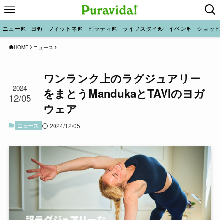
ニュース
ヨガ
フィットネス
ピラティス
ライフスタイル
イベント
ショッ
HOME
ニュース
ワンランク上のラグジュアリー
2024
をまとうMandukaとTAVIのヨガ
12/05
ウェア
ニュース
2024/12/05