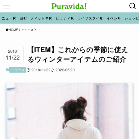
ニュース
ヨガ
フィットネス
ピラティス
ライフスタイル
イベント
ショッ
HOME
ニュース
【ITEM】これからの季節に使え
2018
11/22
るウィンターアイテムのご紹介
ニュース
2018/11/22
2022/05/20