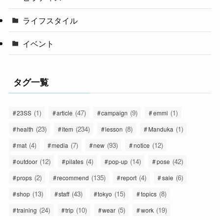
ライフスタイル
イベント
タグ一覧
(1)
(47)
(9)
(1)
23SS
article
campaign
emmi
(23)
(234)
(8)
(1)
health
item
lesson
Manduka
(4)
(7)
(93)
(12)
mat
media
new
notice
(12)
(4)
(14)
(42)
outdoor
pilates
pop-up
pose
(2)
(135)
(4)
(6)
props
recommend
report
sale
(13)
(43)
(15)
(8)
shop
staff
tokyo
topics
(24)
(10)
(5)
(19)
training
trip
wear
work