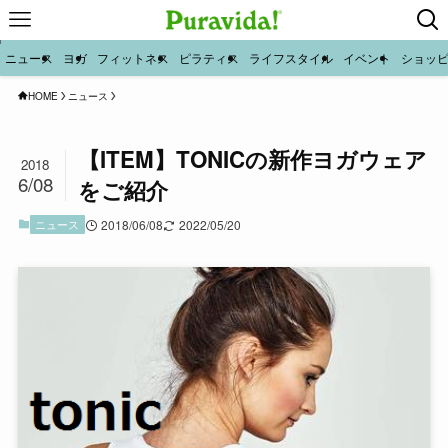
ニュース
ヨガ
フィットネス
ピラティス
ライフスタイル
イベント
ショッ
HOME
ニュース
【ITEM】TONICの新作ヨガウェア
2018
6/08
をご紹介
ニュース
2018/06/08
2022/05/20