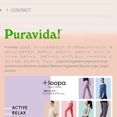
CONTACT
Puravida！はヨガ、フィットネスをウェア、グッズのセレクトショップ。 ヨ
ガウェア ヨガウエア、ヨガマット、ヨガパンツ、ヨガグッズ 、ルーパ、マ
ンドゥカ、ヨギトース、 ヨガワークス、ビープレゼント、ハードテイル、ビ
ヨンドヨガ、オムガール、アムニー yogamat yogawere yoga pants yoga
goods loopa Manduka Yogitoes Wailana Yogaworks Beyond yoga Omgirl
Aumnie