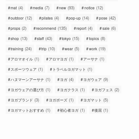
(4)
(7)
(93)
(12)
mat
media
new
notice
(12)
(4)
(14)
(42)
outdoor
pilates
pop-up
pose
(2)
(135)
(4)
(6)
props
recommend
report
sale
(13)
(43)
(15)
(8)
shop
staff
tokyo
topics
(24)
(10)
(5)
(19)
training
trip
wear
work
(1)
(1)
(1)
アロマオイル
アロマヨガ
アーサナ
(1)
(1)
スポーツウェア
トラベルヨガマット
(1)
(4)
(9)
ハヌマーンアーサナ
ヨガ
ヨガウェア
(1)
(1)
(2)
ヨガウェアの選び方
ヨガクラス
ヨガフェス
(3)
(1)
(5)
ヨガブランド
ヨガポーズ
ヨガマット
(1)
(1)
(1)
ヨガマットおすすめ
初心者ヨガ
後屈