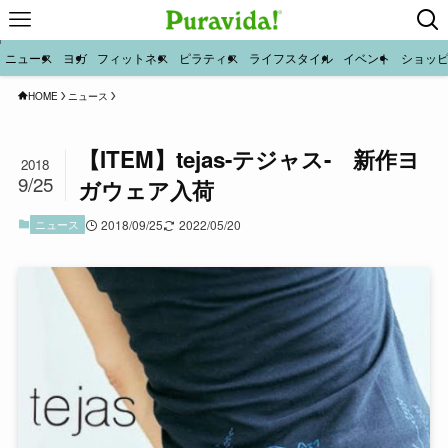
ニュース
ヨガ
フィットネス
ピラティス
ライフスタイル
イベント
ショッ
HOME
ニュース
【ITEM】tejas-テジャス- 新作ヨ
2018
9/25
ガウェア入荷
ニュース
2018/09/25
2022/05/20