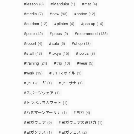
lesson
(8)
Manduka
(1)
mat
(4)
media
(7)
new
(93)
notice
(12)
outdoor
(12)
pilates
(4)
pop-up
(14)
pose
(42)
props
(2)
recommend
(135)
report
(4)
sale
(6)
shop
(13)
staff
(43)
tokyo
(15)
topics
(8)
training
(24)
trip
(10)
wear
(5)
work
(19)
アロマオイル
(1)
アロマヨガ
(1)
アーサナ
(1)
スポーツウェア
(1)
トラベルヨガマット
(1)
ハヌマーンアーサナ
(1)
ヨガ
(4)
ヨガウェア
(9)
ヨガウェアの選び方
(1)
ヨガクラス
(1)
ヨガフェス
(2)