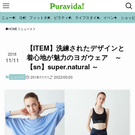
ニュース
ヨガ
フィットネス
ピラティス
ライフスタイル
イベント
ショッ
HOME
ニュース
【ITEM】洗練されたデザインと
2018
着心地が魅力のヨガウェア ～
11/11
【sn】super.natural ～
ニュース
2018/11/11
2022/05/20