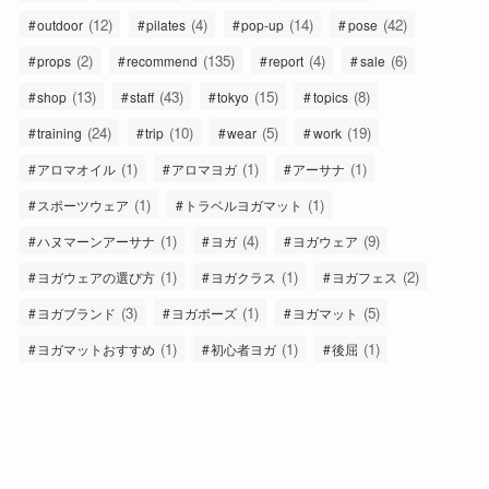
(12)
(4)
(14)
(42)
outdoor
pilates
pop-up
pose
(2)
(135)
(4)
(6)
props
recommend
report
sale
(13)
(43)
(15)
(8)
shop
staff
tokyo
topics
(24)
(10)
(5)
(19)
training
trip
wear
work
(1)
(1)
(1)
アロマオイル
アロマヨガ
アーサナ
(1)
(1)
スポーツウェア
トラベルヨガマット
(1)
(4)
(9)
ハヌマーンアーサナ
ヨガ
ヨガウェア
(1)
(1)
(2)
ヨガウェアの選び方
ヨガクラス
ヨガフェス
(3)
(1)
(5)
ヨガブランド
ヨガポーズ
ヨガマット
(1)
(1)
(1)
ヨガマットおすすめ
初心者ヨガ
後屈