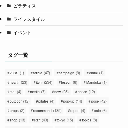
ピラティス
ライフスタイル
イベント
タグ一覧
(1)
(47)
(9)
(1)
23SS
article
campaign
emmi
(23)
(234)
(8)
(1)
health
item
lesson
Manduka
(4)
(7)
(93)
(12)
mat
media
new
notice
(12)
(4)
(14)
(42)
outdoor
pilates
pop-up
pose
(2)
(135)
(4)
(6)
props
recommend
report
sale
(13)
(43)
(15)
(8)
shop
staff
tokyo
topics