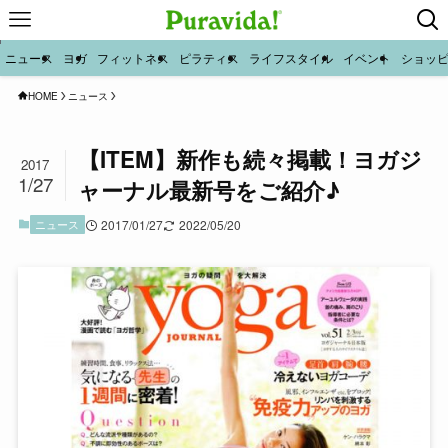
ニュース
ヨガ
フィットネス
ピラティス
ライフスタイル
イベント
ショッ
HOME
ニュース
【ITEM】新作も続々掲載！ヨガジ
2017
1/27
ャーナル最新号をご紹介♪
ニュース
2017/01/27
2022/05/20