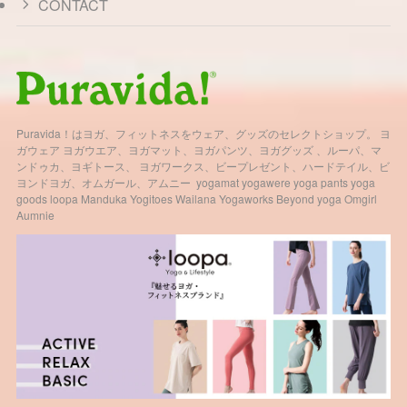
CONTACT
Puravida！はヨガ、フィットネスをウェア、グッズのセレクトショップ。 ヨ
ガウェア ヨガウエア、ヨガマット、ヨガパンツ、ヨガグッズ 、ルーパ、マ
ンドゥカ、ヨギトース、 ヨガワークス、ビープレゼント、ハードテイル、ビ
ヨンドヨガ、オムガール、アムニー yogamat yogawere yoga pants yoga
goods loopa Manduka Yogitoes Wailana Yogaworks Beyond yoga Omgirl
Aumnie