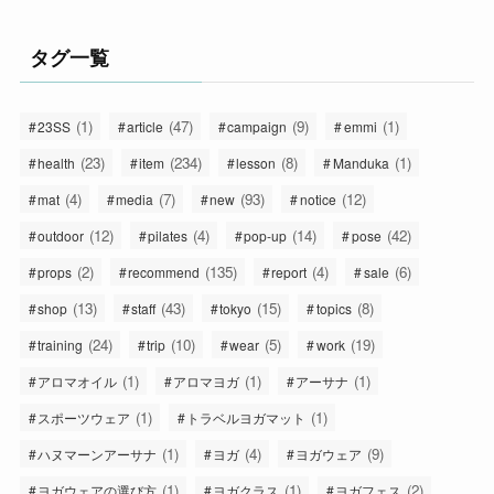
タグ一覧
(1)
(47)
(9)
(1)
23SS
article
campaign
emmi
(23)
(234)
(8)
(1)
health
item
lesson
Manduka
(4)
(7)
(93)
(12)
mat
media
new
notice
(12)
(4)
(14)
(42)
outdoor
pilates
pop-up
pose
(2)
(135)
(4)
(6)
props
recommend
report
sale
(13)
(43)
(15)
(8)
shop
staff
tokyo
topics
(24)
(10)
(5)
(19)
training
trip
wear
work
(1)
(1)
(1)
アロマオイル
アロマヨガ
アーサナ
(1)
(1)
スポーツウェア
トラベルヨガマット
(1)
(4)
(9)
ハヌマーンアーサナ
ヨガ
ヨガウェア
(1)
(1)
(2)
ヨガウェアの選び方
ヨガクラス
ヨガフェス