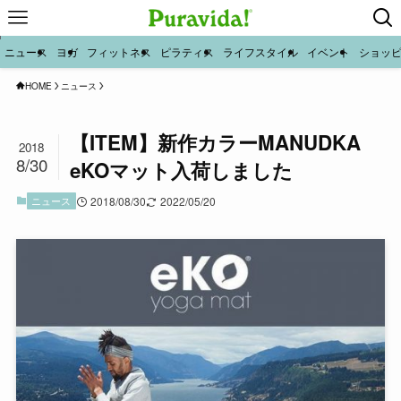
ニュース
ヨガ
フィットネス
ピラティス
ライフスタイル
イベント
ショッ
HOME
ニュース
【ITEM】新作カラーMANUDKA
2018
8/30
eKOマット入荷しました
ニュース
2018/08/30
2022/05/20