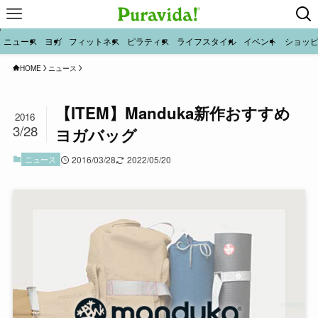
ニュース
ヨガ
フィットネス
ピラティス
ライフスタイル
イベント
ショッ
HOME
ニュース
【ITEM】Manduka新作おすすめ
2016
3/28
ヨガバッグ
ニュース
2016/03/28
2022/05/20