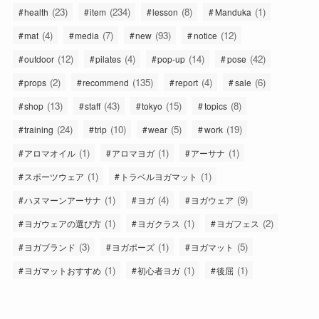
(23)
(234)
(8)
(1)
health
item
lesson
Manduka
(4)
(7)
(93)
(12)
mat
media
new
notice
(12)
(4)
(14)
(42)
outdoor
pilates
pop-up
pose
(2)
(135)
(4)
(6)
props
recommend
report
sale
(13)
(43)
(15)
(8)
shop
staff
tokyo
topics
(24)
(10)
(5)
(19)
training
trip
wear
work
(1)
(1)
(1)
アロマオイル
アロマヨガ
アーサナ
(1)
(1)
スポーツウェア
トラベルヨガマット
(1)
(4)
(9)
ハヌマーンアーサナ
ヨガ
ヨガウェア
(1)
(1)
(2)
ヨガウェアの選び方
ヨガクラス
ヨガフェス
(3)
(1)
(5)
ヨガブランド
ヨガポーズ
ヨガマット
(1)
(1)
(1)
ヨガマットおすすめ
初心者ヨガ
後屈