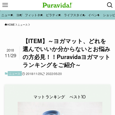
ニュース
ヨガ
フィットネス
ピラティス
ライフスタイル
イベント
ショッ
HOME
ニュース
【ITEM】～ヨガマット、どれを
選んでいいか分からないとお悩み
2018
11/29
の方必見！！Puravidaヨガマット
ランキングをご紹介～
ニュース
2018/11/29
2022/05/20