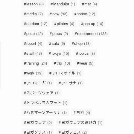
lesson
(8)
Manduka
(1)
mat
(4)
media
(7)
new
(93)
notice
(12)
outdoor
(12)
pilates
(4)
pop-up
(14)
pose
(42)
props
(2)
recommend
(135)
report
(4)
sale
(6)
shop
(13)
staff
(43)
tokyo
(15)
topics
(8)
training
(24)
trip
(10)
wear
(5)
work
(19)
アロマオイル
(1)
アロマヨガ
(1)
アーサナ
(1)
スポーツウェア
(1)
トラベルヨガマット
(1)
ハヌマーンアーサナ
(1)
ヨガ
(4)
ヨガウェア
(9)
ヨガウェアの選び方
(1)
ヨガクラス
(1)
ヨガフェス
(2)