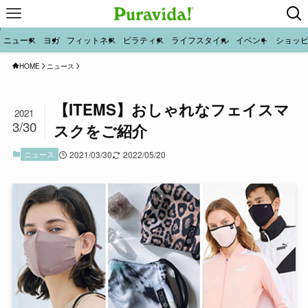
ニュース
ヨガ
フィットネス
ピラティス
ライフスタイル
イベント
ショッ
HOME
ニュース
【ITEMS】おしゃれなフェイスマ
2021
3/30
スクをご紹介
ニュース
2021/03/30
2022/05/20