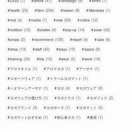
(1)
(47)
(9)
(1)
23SS
article
campaign
emmi
(23)
(234)
(8)
(1)
health
item
lesson
Manduka
(4)
(7)
(93)
(12)
mat
media
new
notice
(12)
(4)
(14)
(42)
outdoor
pilates
pop-up
pose
(2)
(135)
(4)
(6)
props
recommend
report
sale
(13)
(43)
(15)
(8)
shop
staff
tokyo
topics
(24)
(10)
(5)
(19)
training
trip
wear
work
(1)
(1)
(1)
アロマオイル
アロマヨガ
アーサナ
(1)
(1)
スポーツウェア
トラベルヨガマット
(1)
(4)
(9)
ハヌマーンアーサナ
ヨガ
ヨガウェア
(1)
(1)
(2)
ヨガウェアの選び方
ヨガクラス
ヨガフェス
(3)
(1)
(5)
ヨガブランド
ヨガポーズ
ヨガマット
(1)
(1)
(1)
ヨガマットおすすめ
初心者ヨガ
後屈