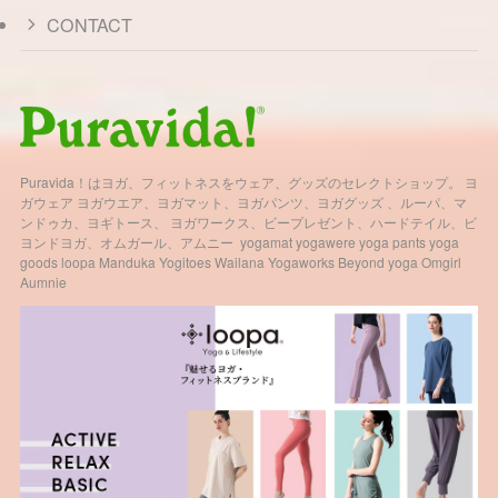
CONTACT
Puravida！はヨガ、フィットネスをウェア、グッズのセレクトショップ。 ヨ
ガウェア ヨガウエア、ヨガマット、ヨガパンツ、ヨガグッズ 、ルーパ、マ
ンドゥカ、ヨギトース、 ヨガワークス、ビープレゼント、ハードテイル、ビ
ヨンドヨガ、オムガール、アムニー yogamat yogawere yoga pants yoga
goods loopa Manduka Yogitoes Wailana Yogaworks Beyond yoga Omgirl
Aumnie