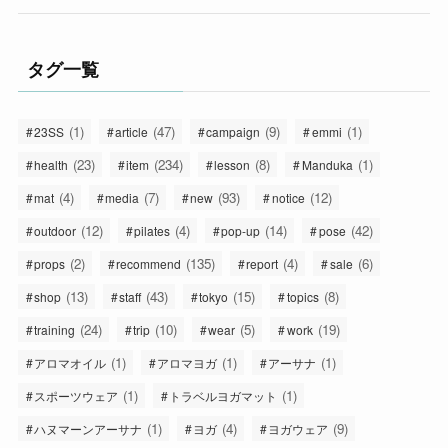
タグ一覧
(1)
(47)
(9)
(1)
23SS
article
campaign
emmi
(23)
(234)
(8)
(1)
health
item
lesson
Manduka
(4)
(7)
(93)
(12)
mat
media
new
notice
(12)
(4)
(14)
(42)
outdoor
pilates
pop-up
pose
(2)
(135)
(4)
(6)
props
recommend
report
sale
(13)
(43)
(15)
(8)
shop
staff
tokyo
topics
(24)
(10)
(5)
(19)
training
trip
wear
work
(1)
(1)
(1)
アロマオイル
アロマヨガ
アーサナ
(1)
(1)
スポーツウェア
トラベルヨガマット
(1)
(4)
(9)
ハヌマーンアーサナ
ヨガ
ヨガウェア