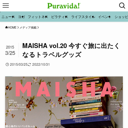
ニュース
ヨガ
フィットネス
ピラティス
ライフスタイル
イベント
ショッ
HOME
メディア掲載
MAISHA vol.20 今すぐ旅に出たく
2015
3/25
なるトラベルグッズ
2015/03/25
2022/10/31