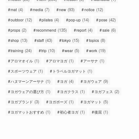
(4)
(7)
(93)
(12)
mat
media
new
notice
(12)
(4)
(14)
(42)
outdoor
pilates
pop-up
pose
(2)
(135)
(4)
(6)
props
recommend
report
sale
(13)
(43)
(15)
(8)
shop
staff
tokyo
topics
(24)
(10)
(5)
(19)
training
trip
wear
work
(1)
(1)
(1)
アロマオイル
アロマヨガ
アーサナ
(1)
(1)
スポーツウェア
トラベルヨガマット
(1)
(4)
(9)
ハヌマーンアーサナ
ヨガ
ヨガウェア
(1)
(1)
(2)
ヨガウェアの選び方
ヨガクラス
ヨガフェス
(3)
(1)
(5)
ヨガブランド
ヨガポーズ
ヨガマット
(1)
(1)
(1)
ヨガマットおすすめ
初心者ヨガ
後屈