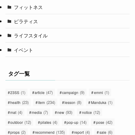
フィットネス
ピラティス
ライフスタイル
イベント
タグ一覧
(1)
(47)
(9)
(1)
23SS
article
campaign
emmi
(23)
(234)
(8)
(1)
health
item
lesson
Manduka
(4)
(7)
(93)
(12)
mat
media
new
notice
(12)
(4)
(14)
(42)
outdoor
pilates
pop-up
pose
(2)
(135)
(4)
(6)
props
recommend
report
sale