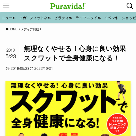
ニュース
ヨガ
フィットネス
ピラティス
ライフスタイル
イベント
ショッ
HOME
メディア掲載
無理なくやせる！心身に良い効果
2019
5/23
スクワットで全身健康になる！
2019/05/23
2022/10/31