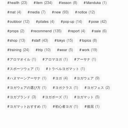
(23)
(234)
(8)
(1)
health
item
lesson
Manduka
(4)
(7)
(93)
(12)
mat
media
new
notice
(12)
(4)
(14)
(42)
outdoor
pilates
pop-up
pose
(2)
(135)
(4)
(6)
props
recommend
report
sale
(13)
(43)
(15)
(8)
shop
staff
tokyo
topics
(24)
(10)
(5)
(19)
training
trip
wear
work
(1)
(1)
(1)
アロマオイル
アロマヨガ
アーサナ
(1)
(1)
スポーツウェア
トラベルヨガマット
(1)
(4)
(9)
ハヌマーンアーサナ
ヨガ
ヨガウェア
(1)
(1)
(2)
ヨガウェアの選び方
ヨガクラス
ヨガフェス
(3)
(1)
(5)
ヨガブランド
ヨガポーズ
ヨガマット
(1)
(1)
(1)
ヨガマットおすすめ
初心者ヨガ
後屈