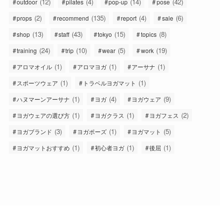
(12)
(4)
(14)
(42)
outdoor
pilates
pop-up
pose
(2)
(135)
(4)
(6)
props
recommend
report
sale
(13)
(43)
(15)
(8)
shop
staff
tokyo
topics
(24)
(10)
(5)
(19)
training
trip
wear
work
(1)
(1)
(1)
アロマオイル
アロマヨガ
アーサナ
(1)
(1)
スポーツウェア
トラベルヨガマット
(1)
(4)
(9)
ハヌマーンアーサナ
ヨガ
ヨガウェア
(1)
(1)
(2)
ヨガウェアの選び方
ヨガクラス
ヨガフェス
(3)
(1)
(5)
ヨガブランド
ヨガポーズ
ヨガマット
(1)
(1)
(1)
ヨガマットおすすめ
初心者ヨガ
後屈