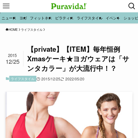
ニュース
ヨガ
フィットネス
ピラティス
ライフスタイル
イベント
ショッ
HOME
ライフスタイル
【private】【ITEM】毎年恒例
2015
Xmasケーキ★ヨガウェアは「サ
12/25
ンタカラー」が大流行中！？
ライフスタイル
2015/12/25
2022/05/20