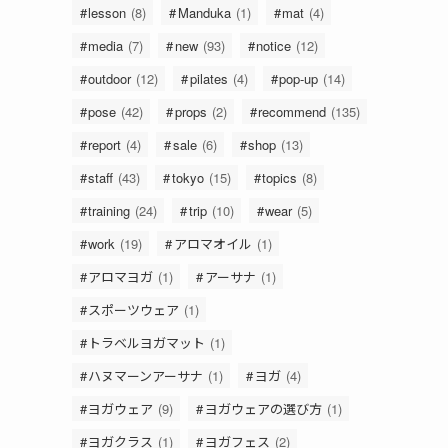
lesson
(8)
Manduka
(1)
mat
(4)
media
(7)
new
(93)
notice
(12)
outdoor
(12)
pilates
(4)
pop-up
(14)
pose
(42)
props
(2)
recommend
(135)
report
(4)
sale
(6)
shop
(13)
staff
(43)
tokyo
(15)
topics
(8)
training
(24)
trip
(10)
wear
(5)
work
(19)
アロマオイル
(1)
アロマヨガ
(1)
アーサナ
(1)
スポーツウェア
(1)
トラベルヨガマット
(1)
ハヌマーンアーサナ
(1)
ヨガ
(4)
ヨガウェア
(9)
ヨガウェアの選び方
(1)
ヨガクラス
(1)
ヨガフェス
(2)