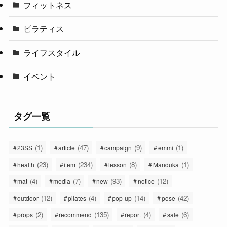
フィットネス
ピラティス
ライフスタイル
イベント
タグ一覧
(1)
(47)
(9)
(1)
23SS
article
campaign
emmi
(23)
(234)
(8)
(1)
health
item
lesson
Manduka
(4)
(7)
(93)
(12)
mat
media
new
notice
(12)
(4)
(14)
(42)
outdoor
pilates
pop-up
pose
(2)
(135)
(4)
(6)
props
recommend
report
sale