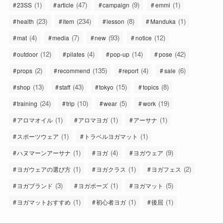
(1)
(47)
(9)
(1)
23SS
article
campaign
emmi
(23)
(234)
(8)
(1)
health
item
lesson
Manduka
(4)
(7)
(93)
(12)
mat
media
new
notice
(12)
(4)
(14)
(42)
outdoor
pilates
pop-up
pose
(2)
(135)
(4)
(6)
props
recommend
report
sale
(13)
(43)
(15)
(8)
shop
staff
tokyo
topics
(24)
(10)
(5)
(19)
training
trip
wear
work
(1)
(1)
(1)
アロマオイル
アロマヨガ
アーサナ
(1)
(1)
スポーツウェア
トラベルヨガマット
(1)
(4)
(9)
ハヌマーンアーサナ
ヨガ
ヨガウェア
(1)
(1)
(2)
ヨガウェアの選び方
ヨガクラス
ヨガフェス
(3)
(1)
(5)
ヨガブランド
ヨガポーズ
ヨガマット
(1)
(1)
(1)
ヨガマットおすすめ
初心者ヨガ
後屈