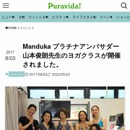
ニュース
ヨガ
フィットネス
ピラティス
ライフスタイル
イベント
ショッ
HOME
イベント
Manduka プラチナアンバサダー
2017
山本俊朗先生のヨガクラスが開催
8/03
されました。
イベント
2017/08/03
2022/05/20