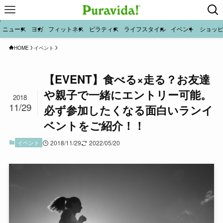
ニュース
ヨガ
フィットネス
ピラティス
ライフスタイル
イベント
ショッ
HOME
イベント
【EVENT】食べる×走る？お友達
や親子で一緒にエントリー可能。
2018
11/29
必ず参加したくなる面白いランイ
ベントをご紹介！！
イベント
2018/11/29
2022/05/20