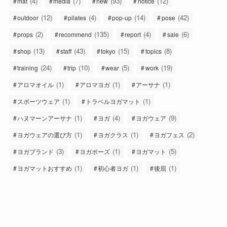
(4)
(7)
(93)
(12)
mat
media
new
notice
(12)
(4)
(14)
(42)
outdoor
pilates
pop-up
pose
(2)
(135)
(4)
(6)
props
recommend
report
sale
(13)
(43)
(15)
(8)
shop
staff
tokyo
topics
(24)
(10)
(5)
(19)
training
trip
wear
work
(1)
(1)
(1)
アロマオイル
アロマヨガ
アーサナ
(1)
(1)
スポーツウェア
トラベルヨガマット
(1)
(4)
(9)
ハヌマーンアーサナ
ヨガ
ヨガウェア
(1)
(1)
(2)
ヨガウェアの選び方
ヨガクラス
ヨガフェス
(3)
(1)
(5)
ヨガブランド
ヨガポーズ
ヨガマット
(1)
(1)
(1)
ヨガマットおすすめ
初心者ヨガ
後屈