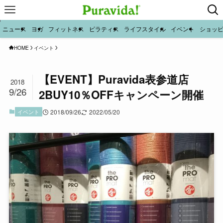
ニュース
ヨガ
フィットネス
ピラティス
ライフスタイル
イベント
ショッ
HOME
イベント
【EVENT】Puravida表参道店
2018
9/26
2BUY10％OFFキャンペーン開催
イベント
2018/09/26
2022/05/20