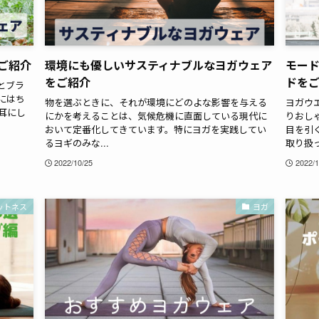
ご紹介
環境にも優しいサスティナブルなヨガウェア
モー
をご紹介
ドを
とブラ
にはち
物を選ぶときに、それが環境にどのよな影響を与える
ヨガウ
耳にし
にかを考えることは、気候危機に直面している現代に
りおし
おいて定番化してきています。特にヨガを実践してい
目を引
るヨギのみな...
取り扱っ
2022/10/25
2022/1
ットネス
ヨガ