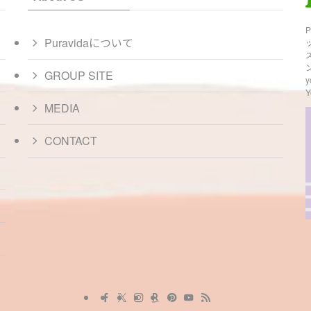
Puravidaについて
GROUP SITE
y
Y
MEDIA
CONTACT