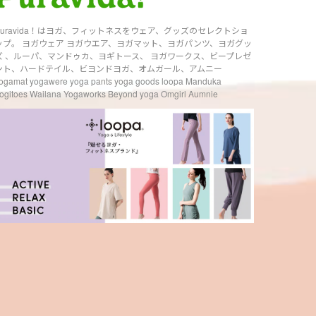
Puravida！はヨガ、フィットネスをウェア、グッズのセレクトショ
ップ。 ヨガウェア ヨガウエア、ヨガマット、ヨガパンツ、ヨガグッ
ズ 、ルーパ、マンドゥカ、ヨギトース、 ヨガワークス、ビープレゼ
ント、ハードテイル、ビヨンドヨガ、オムガール、アムニー
ogamat yogawere yoga pants yoga goods loopa Manduka
ogitoes Wailana Yogaworks Beyond yoga Omgirl Aumnie