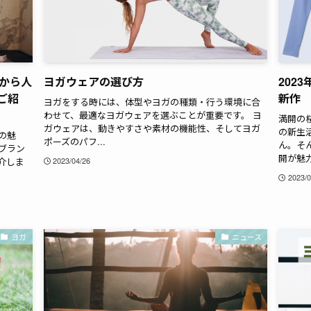
から人
ヨガウェアの選び方
202
ご紹
新作
ヨガをする時には、体型やヨガの種類・行う環境に合
わせて、最適なヨガウェアを選ぶことが重要です。 ヨ
満開の
ガウェアは、動きやすさや素材の機能性、そしてヨガ
の新生
の魅
ポーズのパフ...
ん。そ
ブラン
開が魅力
介しま
2023/04/26
2023/0
ヨガ
ニュース